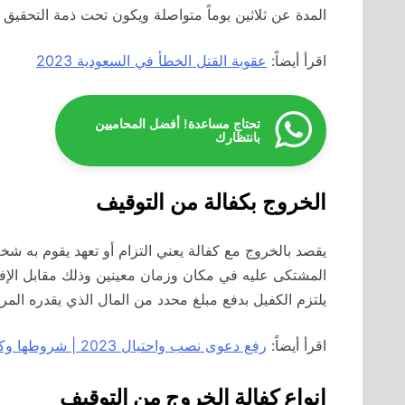
المدة عن ثلاثين يوماً متواصلة ويكون تحت ذمة التحقيق
اقرأ أيضاً:
عقوبة القتل الخطأ في السعودية 2023
تحتاج مساعدة! أفضل المحاميين
بانتظارك
الخروج بكفالة من التوقيف
يقصد بالخروج مع كفالة يعني التزام أو تعهد يقوم به
المشتكى عليه في مكان وزمان معينين وذلك مقابل الإفراج
يلتزم الكفيل بدفع مبلغ محدد من المال الذي يقدره المر
اقرأ أيضاً:
رفع دعوى نصب واحتيال 2023 | شروطها وكيفية رفعها بالطريقة الصحيحة
انواع كفالة الخروج من التوقيف