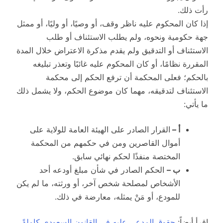
رأت ذلك.
إذا كان المحكوم عليه ناظر وقف، أو وصيًا، أو وليًا، أو ممثل
جهة حكومية ونحوه، ولم يطلب الاستئناف أو طلب
الاستئناف أو التدقيق ولم يقدم مذكرة الاعتراض خلال المدة
المقررة نظامًا، أو كان المحكوم عليه غائبًا وتعذر تبليغه
بالحكم؛ فعلى المحكمة أن ترفع الحكم إلى محكمة
الاستئناف لتدقيقه، مهما كان موضوع الحكم، ولا يشمل ذلك
ما يأتي:
أ –
القرار الصادر على الهيئة العامة للولاية على
أموال القاصرين ومن في حكمهم من المحكمة
المختصة منفذًا لحكم نهائي سابق.
ب –
الحكم الصادر في شأن مبلغ أودعه أحد
الأشخاص لمصلحة شخص آخر، أو ورثته، ما لم يكن
للمودع، أو مَنْ يمثله، معارضة في ذلك.
اقرأ أيضاً:
حقوق المدعى عليه في القانون السعودي كاملةً