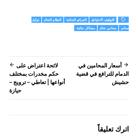
التوقيف الاحتياطي
الجرائم الجنائية
النظام الجنائي
توكيل
محامي
محامي جنائي
مشاكل جنائية
تصفّح
أسعار المحامين في
لائحة اعتراض على
الدمام للترافع في قضية
حكم مخدرات بمختلف
المقالات
حشيش
أنواعها | تعاطي – ترويج –
حيازة
اترك تعليقاً