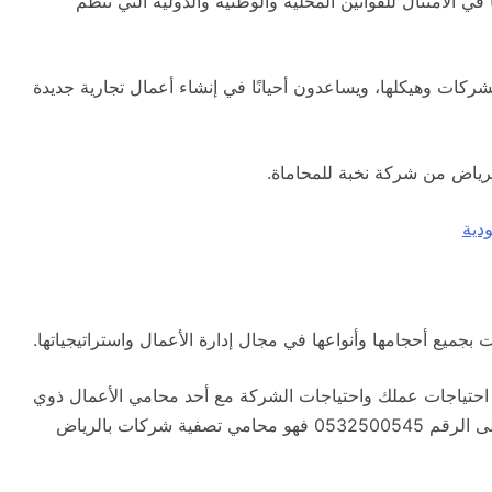
الامتثال للقوانين المحلية والوطنية والدولية التي تنظم
شركات وهيكلها، ويساعدون أحيانًا في إنشاء أعمال تجارية جديدة
ياض من شركة نخبة للمحاماة.
دية
بجميع أحجامها وأنواعها في مجال إدارة الأعمال واستراتيجياتها.
حتياجات عملك واحتياجات الشركة مع أحد محامي الأعمال ذوي
الخبرة لدينا، يرجى الاتصال بـ محامي شركات الرياض على الرقم 0532500545 فهو محامي تصفية شركات بالرياض