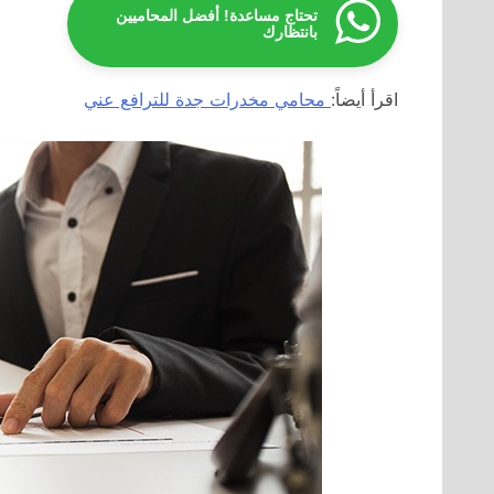
تحتاج مساعدة! أفضل المحاميين
بانتظارك
اقرأ أيضاً:
محامي مخدرات جدة للترافع عني