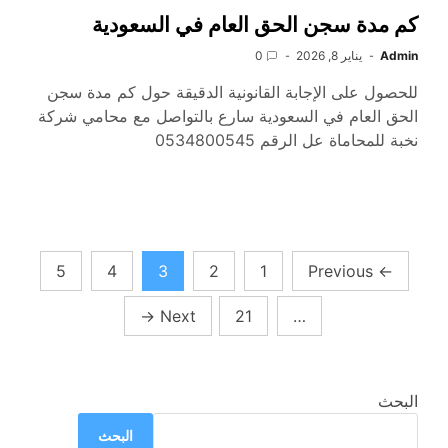
كم مدة سجن الحق العام في السعودية
Admin
يناير 8, 2026
0
للحصول على الإجابة القانونية الدقيقة حول كم مدة سجن
الحق العام في السعودية سارع بالتواصل مع محامي شركة
نخبة للمحاماة عل الرقم 0534800545
تعدد
5
4
3
2
1
Previous
←
صفحات
→
Next
21
…
المقالات
البحث
البحث