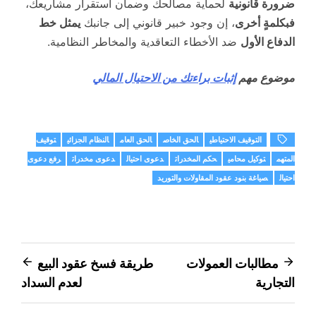
ضرورة قانونية
لحماية مصالحك وضمان استقرار مشاريعك،
فبكلمةٍ أخرى
، إن وجود خبير قانوني إلى جانبك
يمثل خط
الدفاع الأول
ضد الأخطاء التعاقدية والمخاطر النظامية.
موضوع مهم
إثبات براءتك من الاحتيال المالي
التوقيف الاحتياطي
الحق الخاص
الحق العام
النظام الجزائي
توقيف
المتهم
توكيل محامي
حكم المخدرات
دعوى احتيال
دعوى مخدرات
رفع دعوى
احتيال
صياغة بنود عقود المقاولات والتوريد
تصفّح
مطالبات العمولات
طريقة فسخ عقود البيع
التجارية
لعدم السداد
المقالات