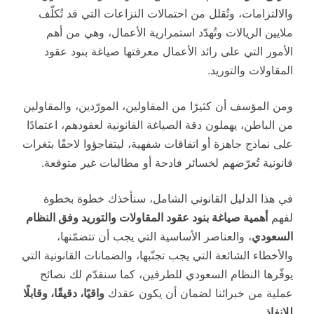
والالتزامات، وتُقلل من احتمالات النزاعات التي قد تُكلّف
ملايين الريالات وتُهدّد استمرارية الأعمال، وهي من أهم
الأمور التي على رائد الأعمال معرفتها صياغة بنود عقود
المقاولات والتوريد.
ومن المؤسف أن كثيرًا من المقاولين، المورّدين، والمقاولين
من الباطن، يهملون دقة الصياغة القانونية لعقودهم، اعتمادًا
على نماذج جاهزة أو اتفاقات شفهية، ليتفاجؤوا لاحقًا بثغرات
قانونية تُعرّضهم لخسائر فادحة أو مطالبات غير متوقعة.
في هذا الدليل القانوني الشامل، سنأخذك خطوة بخطوة
لفهم
أهمية صياغة بنود عقود المقاولات والتوريد وفق النظام
السعودي
، والعناصر الأساسية التي يجب أن تتضمّنها،
والأخطاء الشائعة التي يجب تجنّبها، والضمانات القانونية التي
يوفّرها النظام السعودي للطرفين، كما سنقدّم لك نصائح
عملية من خبرائنا لضمان أن يكون عقدك
واقيًا، دقيقًا، وقابلًا
للإنفاذ
.