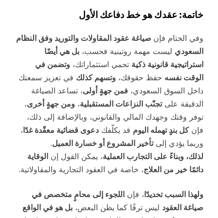
خاتمة: عقدك هو خط دفاعك الأول
وفي الختام فإن
صياغة عقود المقاولات والتوريد وفق النظام
السعودي
ليست مهمة روتينية فحسب،
بل هي أيضًا
استراتيجية قانونية ذكية
تحمي استثماراتك،
وتضمن في
الوقت نفسه
حفظ حقوقك،
وتسهم كذلك
في تعزيز سمعتك
داخل السوق السعودي،
فمن جهةٍ أولى
، تساعد الصياغة
الدقيقة على
تجنّب النزاعات المستقبلية
،
ومن جهةٍ أخرى
،
توفر وقتك وجهدك المالي والقانوني، وبالإضافة إلى ذلك،
فإن
كل بندٍ تهمله اليوم
قد يكلّفك
دعوى قضائية معقّدة غدًا
،
وربما يؤدي إلى
تأخير المشروع أو خسارة العميل
.
لذلك، وبناءً على التجارب العملية
، يمكن القول إن
الوقاية
دائمًا خير من العلاج
، خاصة في العقود التجارية والمقاولاتية.
ولهذا السبب تحديدًا
، فإن
اللجوء إلى محامٍ متخصص في
صياغة العقود
ليس ترفًا كما يظن البعض،
بل هو في الواقع