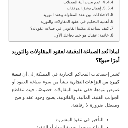
4. عدم تحديد آلية التعديلات
5. إهمال توثيق المرفقات
الاختلافات بين عقد المقاولة وعقد التوريد
أهمية التحكيم في عقود المقاولات والتوريد
كيف يساعدك مكتبنا القانوني في صياغة عقودك؟
خاتمة: عقدك هو خط دفاعك الأول
لماذا تُعد الصياغة الدقيقة لعقود المقاولات والتوريد
أمرًا حيويًا؟
تُشير إحصائيات المحاكم التجارية في المملكة إلى أن
نسبة
كبيرة من النزاعات التجارية
تنشأ من سوء صياغة العقود أو
غموض بنودها، ففي عقود المقاولات خصوصًا، حيث تتقاطع
الجوانب الفنية، المالية، والقانونية، يصبح وجود عقد واضح
ومفصّل ضرورة لا رفاهية.
التأخير في تنفيذ المشروع
النزاعات حول جودة المواد أو التنفيذ