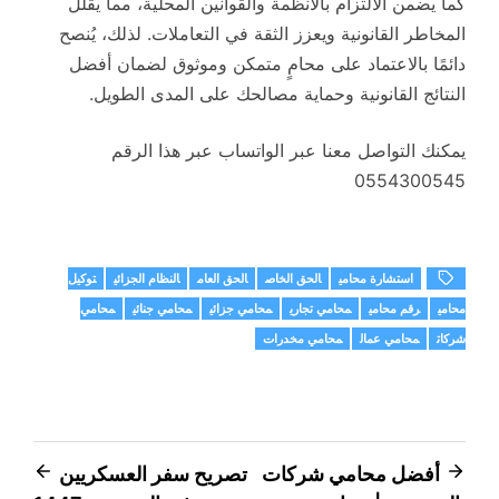
كما يضمن الالتزام بالأنظمة والقوانين المحلية، مما يقلل
المخاطر القانونية ويعزز الثقة في التعاملات. لذلك، يُنصح
دائمًا بالاعتماد على محامٍ متمكن وموثوق لضمان أفضل
النتائج القانونية وحماية مصالحك على المدى الطويل.
يمكنك التواصل معنا عبر الواتساب عبر هذا الرقم
0554300545
استشارة محامي
الحق الخاص
الحق العام
النظام الجزائي
توكيل
محامي
رقم محامي
محامي تجاري
محامي جزائي
محامي جنائي
محامي
شركات
محامي عمال
محامي مخدرات
تصفّح
أفضل محامي شركات
تصريح سفر العسكريين