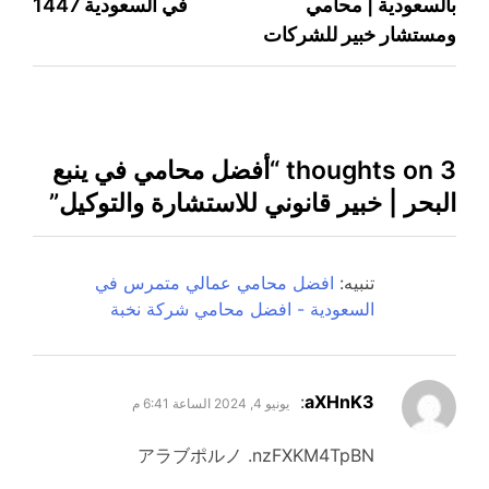
بالسعودية | محامي
في السعودية 1447
المقالات
ومستشار خبير للشركات
3 thoughts on “
أفضل محامي في ينبع
البحر | خبير قانوني للاستشارة والتوكيل
”
تنبيه:
افضل محامي عمالي متمرس في
السعودية - افضل محامي شركة نخبة
يقول
:
aXHnK3
يونيو 4, 2024 الساعة 6:41 م
アラブポルノ .nzFXKM4TpBN