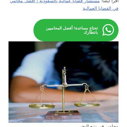
اقرأ أيضاً:
مستشار قضايا عمالية بالسعودية | افضل محامي
في القضايا العمالية
تحتاج مساعدة! أفضل المحاميين
بانتظارك
محامي في ينبع البحر