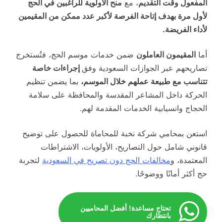
المفعول وقت التقديم
، مع
منح الأولوية للراغبين في الحج
لأول مرة بهدف إتاحة الفرصة لأكبر عدد ممكن من المقيمين
لأداء الفريضة.
أما
المقيمون العاملون
ضمن خدمات موسم الحج، فتُستخرج
تصاريحهم عبر الجوازات السعودية وفق
إجراءات خاصة
تتناسب مع طبيعة عملهم خلال الموسم،
بما يضمن تنظيم
الحركة داخل المشاعر المقدسة والمحافظة على سلامة
الحجاج وانسيابية الخدمات المقدمة لهم.
استعن بمحامي شركة نخبة للمحاماة للحصول على توضيح
قانوني شامل حول التصاريح، الأولويات، الاشتراطات
المعتمدة، و
مخالفات الحج دون تصريح في السعودية
لتجربة
حج أكثر أمانًا ووضوحًا.
تحتاج مساعدة! أفضل المحاميين
بانتظارك