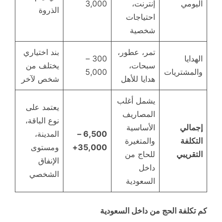
اليومي
إنترنت،
3,000
الذروة
احتياجات
شخصية
تمر، عطور،
بند اختياري
الهدايا
300 –
سبحات،
يختلف من
والمشتريات
5,000
هدايا للأهل
شخص لآخر
يشمل أغلب
يعتمد على
المصاريف
نوع الباقة،
إجمالي
الأساسية
6,500 –
المدينة،
التكلفة
والمتغيرة
35,000+
ومستوى
التقريبي
للحاج من
الإنفاق
داخل
الشخصي
السعودية
كم تكلفة الحج من داخل السعودية