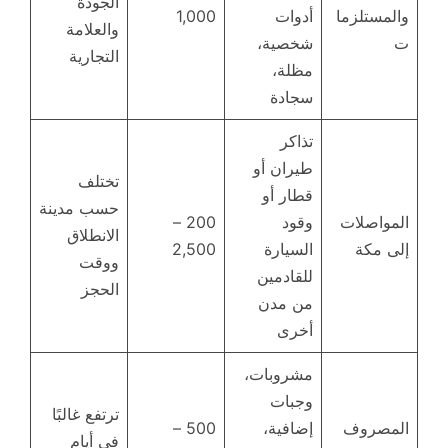
الجودة
والمستلزما
أدوات
1,000
والعلامة
ت
شخصية،
التجارية
مظلة،
سجادة
تذاكر
طيران أو
تختلف
قطار أو
حسب مدينة
المواصلات
وقود
200 –
الانطلاق
إلى مكة
السيارة
2,500
ووقت
للقادمين
الحجز
من مدن
أخرى
مشروبات،
وجبات
ترتفع غالبًا
المصروف
إضافية،
500 –
في أيام