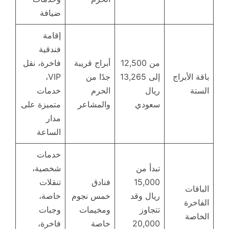
ضيافة
إقامة
فندقية
من 12,500
أبراج قريبة
فاخرة، نقل
باقة الأبراج
إلى 13,265
جدًا من
VIP،
الستة
ريال
الحرم
خدمات
سعودي
والمشاعر
متميزة على
مدار
الساعة
خدمات
تبدأ من
شخصية،
15,000
فنادق
تنقلات
الباقات
ريال وقد
خمس نجوم
خاصة،
الفاخرة
تتجاوز
ومخيمات
وجبات
الخاصة
20,000
خاصة
فاخرة،