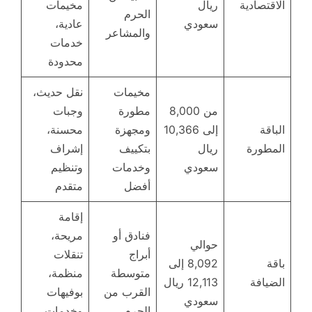
الاقتصادية
ريال
مخيمات
الحرم
سعودي
عادية،
والمشاعر
خدمات
محدودة
مخيمات
نقل حديث،
من 8,000
مطورة
وجبات
الباقة
إلى 10,366
ومجهزة
محسنة،
المطورة
ريال
بتكييف
إشراف
سعودي
وخدمات
وتنظيم
أفضل
متقدم
إقامة
فنادق أو
مريحة،
حوالي
أبراج
تنقلات
باقة
8,092 إلى
متوسطة
منظمة،
الضيافة
12,113 ريال
القرب من
بوفيهات
سعودي
الحرم
وخدمات