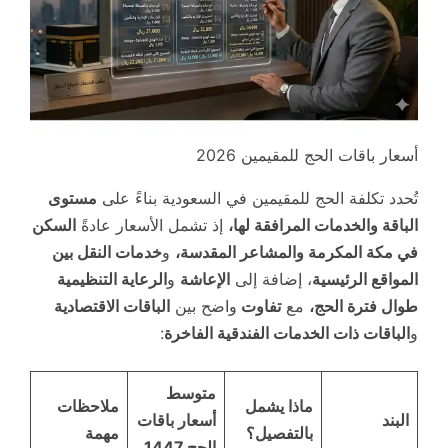
أسعار باقات الحج للمقيمين 2026
تُحدد تكلفة الحج للمقيمين في السعودية بناءً على
مستوى
الباقة والخدمات المرافقة لها،
إذ تشمل الأسعار عادةً
السكن
في مكة المكرمة والمشاعر المقدسة،
و
خدمات النقل بين
المواقع الرئيسية
، إضافة إلى
الإعاشة
و
الرعاية التنظيمية
طوال فترة الحج،
مع
تفاوت
واضح بين
الباقات الاقتصادية
و
الباقات ذات الخدمات الفندقية الفاخرة
:
متوسط
ماذا يشمل
ملاحظات
البند
أسعار باقات
بالتفصيل؟
مهمة
الحج 1447