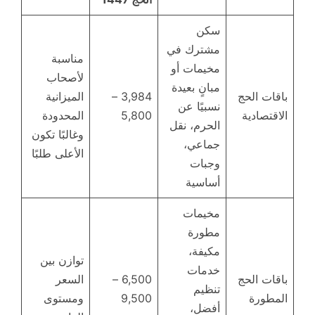
سكن
مشترك في
مناسبة
مخيمات أو
لأصحاب
مبانٍ بعيدة
باقات الحج
3,984 –
الميزانية
نسبيًا عن
الاقتصادية
5,800
المحدودة
الحرم، نقل
وغالبًا تكون
جماعي،
الأعلى طلبًا
وجبات
أساسية
مخيمات
مطورة
مكيفة،
توازن بين
خدمات
باقات الحج
6,500 –
السعر
تنظيم
المطورة
9,500
ومستوى
أفضل،