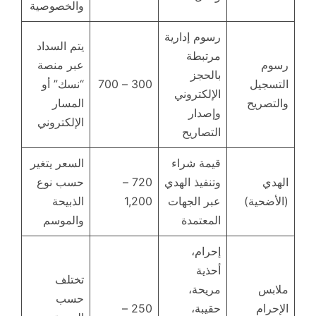
والخصوصية
رسوم إدارية
يتم السداد
مرتبطة
رسوم
عبر منصة
بالحجز
التسجيل
300 – 700
“نسك” أو
الإلكتروني
والتصريح
المسار
وإصدار
الإلكتروني
التصاريح
قيمة شراء
السعر يتغير
الهدي
وتنفيذ الهدي
720 –
حسب نوع
(الأضحية)
عبر الجهات
1,200
الذبيحة
المعتمدة
والموسم
إحرام،
أحذية
تختلف
ملابس
مريحة،
حسب
الإحرام
حقيبة،
250 –