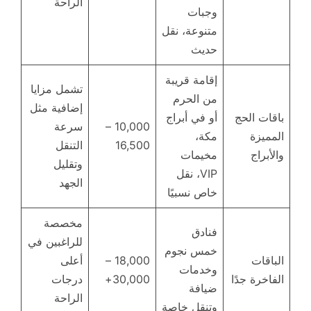
الراحة
وجبات
متنوعة، نقل
حديث
إقامة قريبة
تشمل مزايا
من الحرم
إضافية مثل
باقات الحج
أو في أبراج
10,000 –
سرعة
المميزة
مكة،
16,500
التنقل
والأبراج
مخيمات
وتقليل
VIP، نقل
الجهد
خاص نسبيًا
مخصصة
فنادق
للراغبين في
خمس نجوم
الباقات
18,000 –
أعلى
وخدمات
الفاخرة جدًا
30,000+
درجات
ضيافة
الراحة
وتنقل خاصة