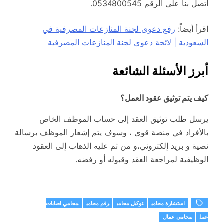
اتصل بنا على الرقم 0534800545.
اقرأ أيضاً:
رفع دعوى لجنة المنازعات المصرفية في
السعودية | لائحة دعوى لجنة المنازعات المصرفية
أبرز الأسئلة الشائعة
كيف يتم توثيق عقود العمل؟
يرسل طلب توثيق العقد إلى حساب الموظف الخاص
بالأفراد في منصة قوى ، وسوف يتم إشعار الموظف برسالة
نصية و بريد إلكتروني،و من ثم عليه الذهاب إلى العقود
الوظيفية لمراجعة العقد وقبوله أو رفضه.
استشارة محامي
توكيل محامي
رقم محامي
محامي اصابات
عمل
محامي عمال